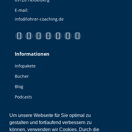
E-mail:
info@lohrer-coaching.de
Finden Sie uns auf:
Facebook
YouTube
Linkedin
Instagram
E-
Website
XING
page
page
page
page
Mail
page
page
Informationen
opens
opens
opens
opens
page
opens
opens
in
in
in
in
opens
in
in
Infopakete
new
new
new
new
in
new
new
Bücher
window
window
window
window
new
window
window
window
Blog
Podcasts
Videos
Um unsere Webseite für Sie optimal zu
gestalten und fortlaufend verbessern zu
Sonstiges
können, verwenden wir Cookies. Durch die