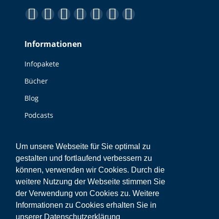
Finden Sie uns auf:
Facebook
YouTube
Linkedin
Instagram
E-
Website
XING
page
page
page
page
Mail
page
page
Informationen
opens
opens
opens
opens
page
opens
opens
in
in
in
in
opens
in
in
Infopakete
new
new
new
new
in
new
new
Bücher
window
window
window
window
new
window
window
window
Blog
Podcasts
Videos
Um unsere Webseite für Sie optimal zu
Sonstiges
gestalten und fortlaufend verbessern zu
können, verwenden wir Cookies. Durch die
Kontakt
weitere Nutzung der Webseite stimmen Sie
der Verwendung von Cookies zu. Weitere
Impressum
Informationen zu Cookies erhalten Sie in
Datenschutz
unserer Datenschutzerklärung