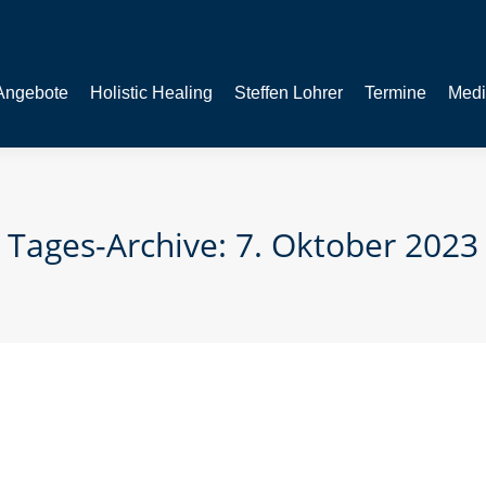
Angebote
Holistic Healing
Steffen Lohrer
Termine
Medi
Tages-Archive:
7. Oktober 2023
Akzeptanz
irierendes Konzept näher, das dich auf deiner transformativen Re