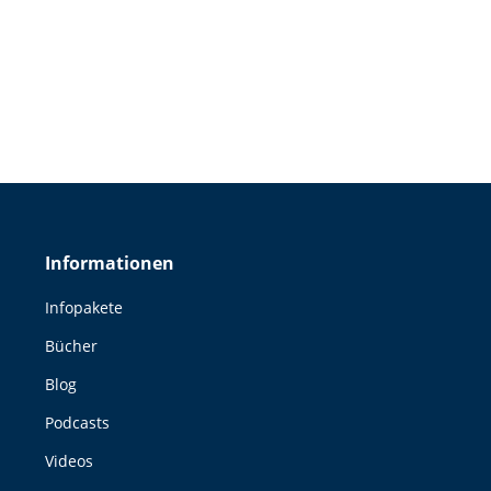
n du davon träumst, den perfekten Job, den idealen Partner und
Informationen
Infopakete
Bücher
Blog
Podcasts
Videos