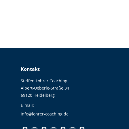
Was bedeutet es für dich, glücklich zu sein? Wen
Leben enttäuschen. Trotzdem kannst du…
Kontakt
Steffen Lohrer Coaching
Albert-Ueberle-Straße 34
69120 Heidelberg
E-mail:
info@lohrer-coaching.de