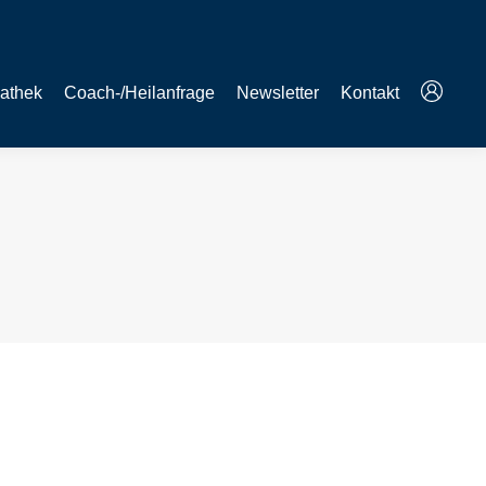
athek
Coach-/Heilanfrage
Newsletter
Kontakt
ise begleitet. Der erste Schritt ist Akzeptanz.