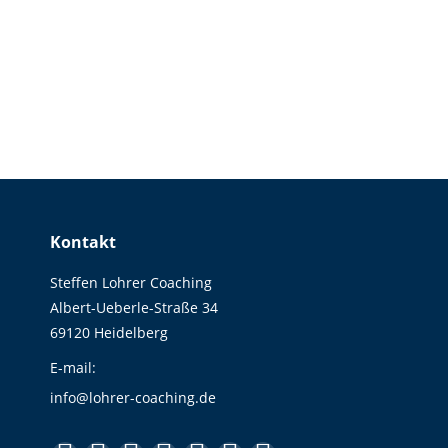
kann man mit schmerzhaften Gefühlen
umgehen? In diesem Beitrag möchte ich
dir eine ganze…
Kontakt
Steffen Lohrer Coaching
Albert-Ueberle-Straße 34
69120 Heidelberg
E-mail:
info@lohrer-coaching.de