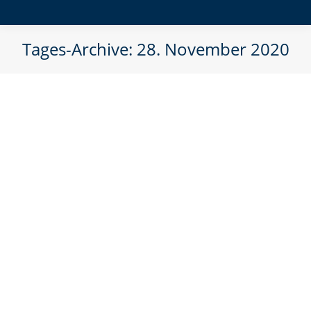
Tages-Archive:
28. November 2020
Ein wahrer Schlüssel für mehr
Glück und Erfolg: der Umgang
mit den eigenen Gefühlen
Blog
Von
Lohrer.Admin
28. November 2020
» Wer seine Gefühle auf eine gute und
gesunde Art regulieren kann, der hat es
einfacher im Leben. Das willst du auch?
So gehts … « Wie kann man die eigenen
Gefühle verändern? Wie kann man gute
Gefühle bewusst hervorrufen? Und wie