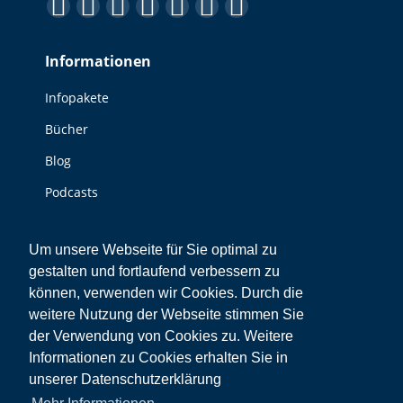
Finden Sie uns auf:
Facebook
YouTube
Linkedin
Instagram
E-
Website
XING
page
page
page
page
Mail
page
page
Informationen
opens
opens
opens
opens
page
opens
opens
in
in
in
in
opens
in
in
Infopakete
new
new
new
new
in
new
new
Bücher
window
window
window
window
new
window
window
window
Blog
Podcasts
Videos
Um unsere Webseite für Sie optimal zu
Sonstiges
gestalten und fortlaufend verbessern zu
können, verwenden wir Cookies. Durch die
Kontakt
weitere Nutzung der Webseite stimmen Sie
der Verwendung von Cookies zu. Weitere
Impressum
Informationen zu Cookies erhalten Sie in
Datenschutz
unserer Datenschutzerklärung