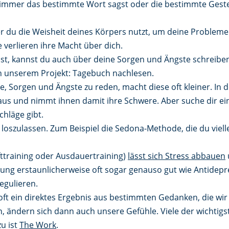
immer das bestimmte Wort sagst oder die bestimmte Geste 
der du die Weisheit deines Körpers nutzt, um deine Problem
verlieren ihre Macht über dich.
, kannst du auch über deine Sorgen und Ängste schreiben
n unserem Projekt: Tagebuch nachlesen.
e, Sorgen und Ängste zu reden, macht diese oft kleiner. In 
us und nimmt ihnen damit ihre Schwere. Aber suche dir ein
chläge gibt.
le loszulassen. Zum Beispiel die Sedona-Methode, die du vi
fttraining oder Ausdauertraining)
lässt sich Stress abbauen
ng erstaunlicherweise oft sogar genauso gut wie Antidepre
egulieren.
 oft ein direktes Ergebnis aus bestimmten Gedanken, die w
n, ändern sich dann auch unsere Gefühle. Viele der wichtig
zu ist
The Work
.