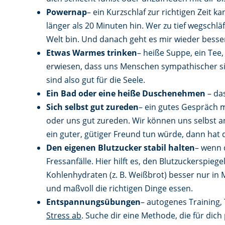
Powernap
– ein Kurzschlaf zur richtigen Zeit 
länger als 20 Minuten hin. Wer zu tief wegschläf
Welt bin. Und danach geht es mir wieder besse
Etwas Warmes trinken
– heiße Suppe, ein Tee
erwiesen, dass uns Menschen sympathischer si
sind also gut für die Seele.
Ein Bad oder eine heiße Dusche
nehmen
– da
Sich selbst gut zureden
– ein gutes Gespräch m
oder uns gut zureden. Wir können uns selbst a
ein guter, gütiger Freund tun würde, dann hat 
Den eigenen Blutzucker stabil halten
– wenn 
Fressanfälle. Hier hilft es, den Blutzuckerspiege
Kohlenhydraten (z. B. Weißbrot) besser nur in 
und maßvoll die richtigen Dinge essen.
Entspannungsübungen
– autogenes Training, 
Stress ab
. Suche dir eine Methode, die für di