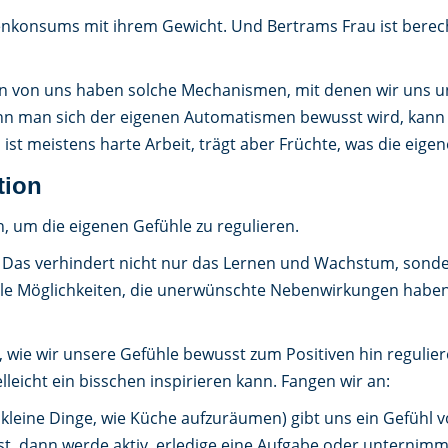
enkonsums mit ihrem Gewicht. Und Bertrams Frau ist berech
meisten von uns haben solche Mechanismen, mit denen wir uns
enn man sich der eigenen Automatismen bewusst wird, kann
st meistens harte Arbeit, trägt aber Früchte, was die eige
tion
n, um die eigenen Gefühle zu regulieren.
g. Das verhindert nicht nur das Lernen und Wachstum, son
 alle Möglichkeiten, die unerwünschte Nebenwirkungen habe
wie wir unsere Gefühle bewusst zum Positiven hin regulier
elleicht ein bisschen inspirieren kann. Fangen wir an:
 kleine Dinge, wie Küche aufzuräumen) gibt uns ein Gefühl v
bist, dann werde aktiv, erledige eine Aufgabe oder unternimm