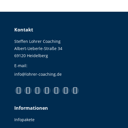
Kontakt
Steffen Lohrer Coaching
Albert-Ueberle-Straße 34
69120 Heidelberg
E-mail:
info@lohrer-coaching.de
Finden Sie uns auf:
Facebook
YouTube
Linkedin
Instagram
E-
Website
XING
page
page
page
page
Mail
page
page
Informationen
opens
opens
opens
opens
page
opens
opens
in
in
in
in
opens
in
in
Infopakete
new
new
new
new
in
new
new