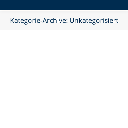
Kategorie-Archive:
Unkategorisiert
Finde, was dein Herz wärmt
Unkategorisiert
Von
Lohrer.Admin
11. April 2025
Du stehst morgens auf und denkst: „Puh,
wieder so ein Tag“ Kein Funke. Keine
Vorfreude. Nur der übliche Trott. Das ist
auch nicht das große Drama. Aber es ist
auch kein Leben, das knistert. Ein
bisschen wie kalter Kaffee. Oder wie ein
Lagerfeuer mit feuchtem Holz. Es raucht.
Es glimmt. Aber es brennt nicht. Lass…