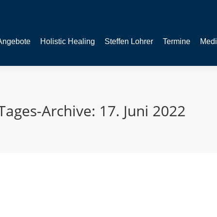
Angebote
Holistic Healing
Steffen Lohrer
Termine
Medi
Tages-Archive:
17. Juni 2022
fast alle Beziehungsprobleme ist. Letztens saß ich mit befre