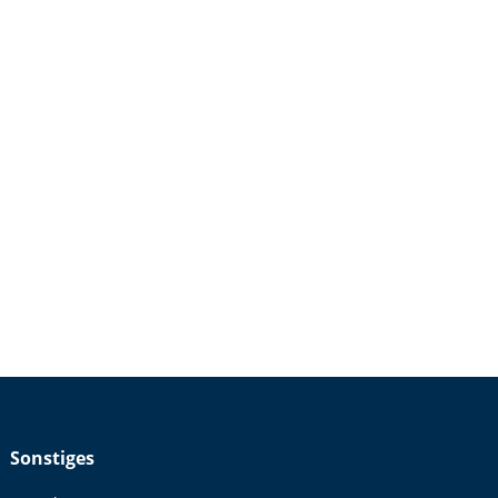
Viele Menschen kommen zu uns mit
(change it). dann verlasse die Situation (leave it),
n, dass es anders ist, als du…
Sonstiges