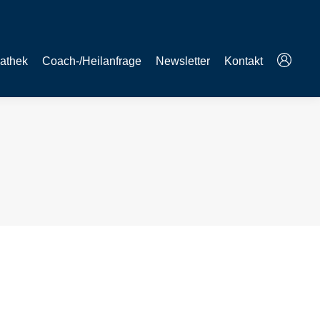
athek
Coach-/Heilanfrage
Newsletter
Kontakt
undeten Coaches und Therapeuten zusammen. In