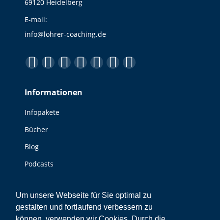
69120 Heidelberg
E-mail:
info@lohrer-coaching.de
Finden Sie uns auf:
Facebook
YouTube
Linkedin
Instagram
E-
Website
XING
page
page
page
page
Mail
page
page
Informationen
opens
opens
opens
opens
page
opens
opens
in
in
in
in
opens
in
in
Infopakete
new
new
new
new
in
new
new
Bücher
window
window
window
window
new
window
window
window
Blog
Podcasts
Videos
Um unsere Webseite für Sie optimal zu
Sonstiges
gestalten und fortlaufend verbessern zu
können, verwenden wir Cookies. Durch die