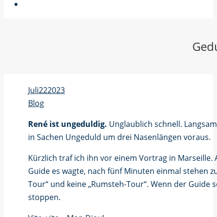
Gedu
Juli
22
2023
Blog
René ist ungeduldig.
Unglaublich schnell. Langsam 
in Sachen Ungeduld um drei Nasenlängen voraus.
Kürzlich traf ich ihn vor einem Vortrag in Marseill
Guide es wagte, nach fünf Minuten einmal stehen zu
Tour“ und keine „Rumsteh-Tour“. Wenn der Guide s
stoppen.