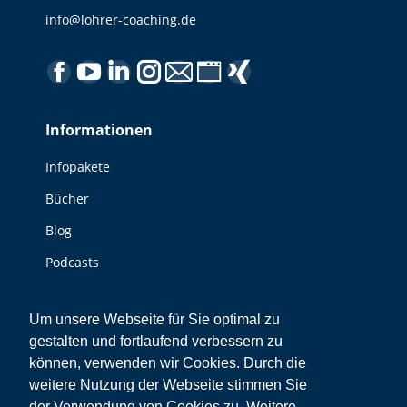
info@lohrer-coaching.de
Finden Sie uns auf:
Facebook
YouTube
Linkedin
Instagram
E-
Website
XING
page
page
page
page
Mail
page
page
Informationen
opens
opens
opens
opens
page
opens
opens
in
in
in
in
opens
in
in
Infopakete
new
new
new
new
in
new
new
Bücher
window
window
window
window
new
window
window
window
Blog
Podcasts
Videos
Um unsere Webseite für Sie optimal zu
gestalten und fortlaufend verbessern zu
Sonstiges
können, verwenden wir Cookies. Durch die
Kontakt
weitere Nutzung der Webseite stimmen Sie
der Verwendung von Cookies zu. Weitere