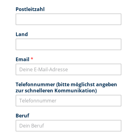
V
N
o
a
Postleitzahl
r
c
n
h
a
n
m
a
e
m
Land
e
Email
*
Telefonnummer (bitte möglichst angeben
zur schnelleren Kommunikation)
Beruf