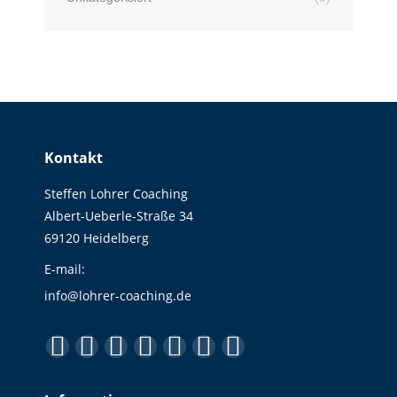
Kontakt
Steffen Lohrer Coaching
Albert-Ueberle-Straße 34
69120 Heidelberg
E-mail:
info@lohrer-coaching.de
Finden Sie uns auf:
Facebook
YouTube
Linkedin
Instagram
E-
Website
XING
page
page
page
page
Mail
page
page