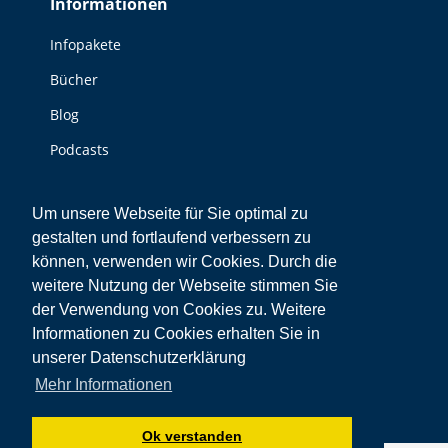
Informationen
opens
opens
opens
opens
page
opens
opens
in
in
in
in
opens
in
in
Infopakete
new
new
new
new
in
new
new
Bücher
window
window
window
window
new
window
window
window
Blog
Podcasts
Videos
Um unsere Webseite für Sie optimal zu
Sonstiges
gestalten und fortlaufend verbessern zu
können, verwenden wir Cookies. Durch die
Kontakt
weitere Nutzung der Webseite stimmen Sie
der Verwendung von Cookies zu. Weitere
Impressum
Informationen zu Cookies erhalten Sie in
Datenschutz
unserer Datenschutzerklärung
Mehr Informationen
Ok verstanden