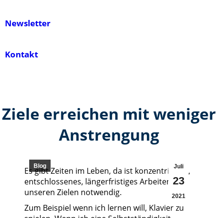
Newsletter
Kontakt
Ziele erreichen mit weniger
Anstrengung
Blog
Juli
Es gibt Zeiten im Leben, da ist konzentriertes,
23
entschlossenes, längerfristiges Arbeiten an
unseren Zielen notwendig.
2021
Zum Beispiel wenn ich lernen will, Klavier zu