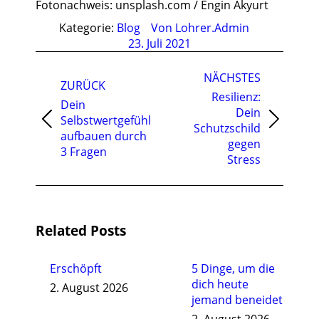
Fotonachweis: unsplash.com / Engin Akyurt
Kategorie:
Blog
Von
Lohrer.Admin
23. Juli 2021
Kommentarnavigation
NÄCHSTES
ZURÜCK
Resilienz:
Dein
Dein
Selbstwertgefühl
Vorheriger
Nächster
Schutzschild
aufbauen durch
Beitrag:
Beitrag:
gegen
3 Fragen
Stress
Related Posts
Erschöpft
5 Dinge, um die
dich heute
2. August 2026
jemand beneidet