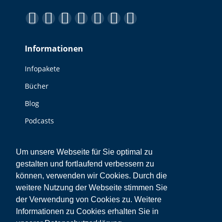
Finden Sie uns auf:
Facebook
YouTube
Linkedin
Instagram
E-
Website
XING
page
page
page
page
Mail
page
page
Informationen
opens
opens
opens
opens
page
opens
opens
in
in
in
in
opens
in
in
Infopakete
new
new
new
new
in
new
new
Bücher
window
window
window
window
new
window
window
window
Blog
Podcasts
Videos
Um unsere Webseite für Sie optimal zu
gestalten und fortlaufend verbessern zu
Sonstiges
können, verwenden wir Cookies. Durch die
Kontakt
weitere Nutzung der Webseite stimmen Sie
der Verwendung von Cookies zu. Weitere
Impressum
Informationen zu Cookies erhalten Sie in
Datenschutz