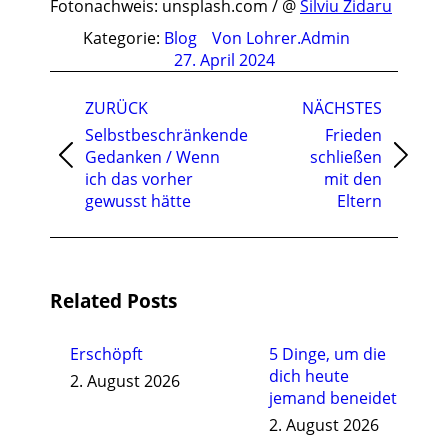
Fotonachweis: unsplash.com / @
Silviu Zidaru
Kategorie:
Blog
Von
Lohrer.Admin
27. April 2024
Kommentarnavigation
ZURÜCK
NÄCHSTES
Selbstbeschränkende
Frieden
Gedanken / Wenn
schließen
Vorheriger
Nächster
ich das vorher
mit den
Beitrag:
Beitrag:
gewusst hätte
Eltern
Related Posts
Erschöpft
5 Dinge, um die
dich heute
2. August 2026
jemand beneidet
2. August 2026