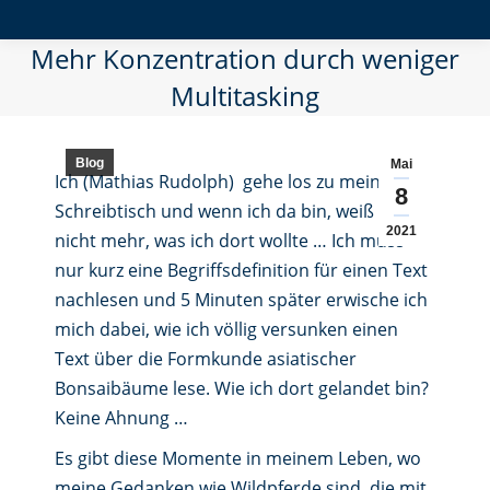
Mehr Konzentration durch weniger
Multitasking
Blog
Mai
Ich (Mathias Rudolph) gehe los zu meinem
8
Schreibtisch und wenn ich da bin, weiß ich
2021
nicht mehr, was ich dort wollte … Ich muss
nur kurz eine Begriffsdefinition für einen Text
nachlesen und 5 Minuten später erwische ich
mich dabei, wie ich völlig versunken einen
Text über die Formkunde asiatischer
Bonsaibäume lese. Wie ich dort gelandet bin?
Keine Ahnung …
Es gibt diese Momente in meinem Leben, wo
meine Gedanken wie Wildpferde sind, die mit