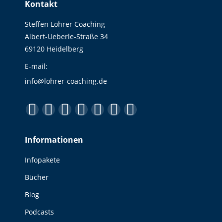
Kontakt
Steffen Lohrer Coaching
Albert-Ueberle-Straße 34
69120 Heidelberg
E-mail:
info@lohrer-coaching.de
Finden Sie uns auf:
Facebook
YouTube
Linkedin
Instagram
E-
Website
XING
page
page
page
page
Mail
page
page
Informationen
opens
opens
opens
opens
page
opens
opens
in
in
in
in
opens
in
in
Infopakete
new
new
new
new
in
new
new
Bücher
window
window
window
window
new
window
window
window
Blog
Podcasts